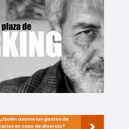
¿Quién asume los gastos de
arios en caso de divorcio?