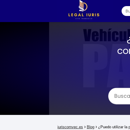
co
iuriscomvec.es
Blog
¿Puedo utilizar la