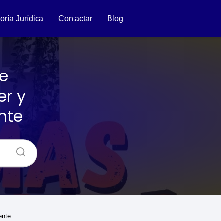
oría Jurídica
Contactar
Blog
e
er y
nte
ente