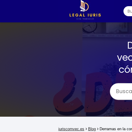
vec
có
iuriscomvec.es
Blog
Derramas en la co